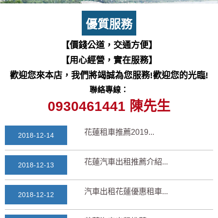
七星潭風景區美景介紹...
2018-03-15
優質服務
三日遊景點行程規劃景...
【價錢公道，交通方便】
2018-03-13
【用心經營，實在服務】
花蓮自由行自助行程
歡迎您來本店，我們將竭誠為您服務!歡迎您的光臨!
2018-03-12
聯絡專線：
通水管後排水變快？背...
0930461441 陳先生
2025-11-17
花蓮租車推薦2019...
2018-12-14
花蓮汽車出租推薦介紹...
2018-12-13
汽車出租花蓮優惠租車...
2018-12-12