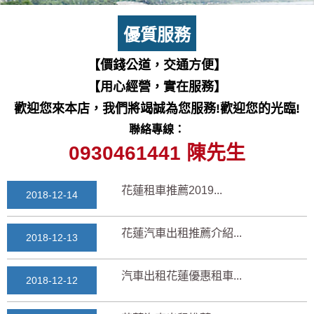
七星潭風景區美景介紹...
2018-03-15
優質服務
三日遊景點行程規劃景...
【價錢公道，交通方便】
2018-03-13
【用心經營，實在服務】
花蓮自由行自助行程
歡迎您來本店，我們將竭誠為您服務!歡迎您的光臨!
2018-03-12
聯絡專線：
通水管後排水變快？背...
0930461441 陳先生
2025-11-17
花蓮租車推薦2019...
2018-12-14
花蓮汽車出租推薦介紹...
2018-12-13
汽車出租花蓮優惠租車...
2018-12-12