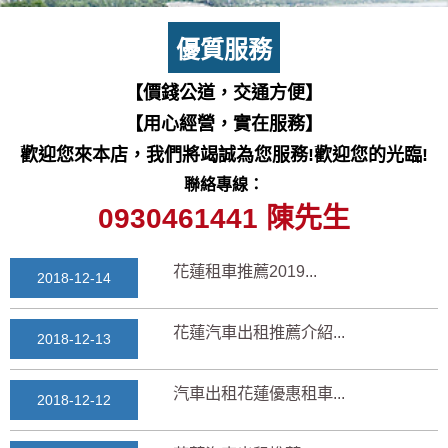
七星潭風景區美景介紹...
2018-03-15
優質服務
三日遊景點行程規劃景...
【價錢公道，交通方便】
2018-03-13
【用心經營，實在服務】
花蓮自由行自助行程
歡迎您來本店，我們將竭誠為您服務!歡迎您的光臨!
2018-03-12
聯絡專線：
通水管後排水變快？背...
0930461441 陳先生
2025-11-17
花蓮租車推薦2019...
2018-12-14
花蓮汽車出租推薦介紹...
2018-12-13
汽車出租花蓮優惠租車...
2018-12-12