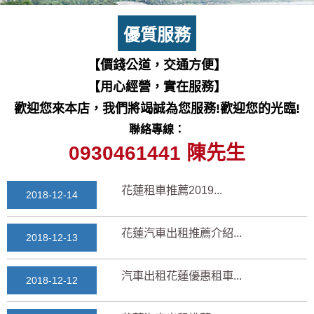
七星潭風景區美景介紹...
2018-03-15
優質服務
三日遊景點行程規劃景...
【價錢公道，交通方便】
2018-03-13
【用心經營，實在服務】
花蓮自由行自助行程
歡迎您來本店，我們將竭誠為您服務!歡迎您的光臨!
2018-03-12
聯絡專線：
通水管後排水變快？背...
0930461441 陳先生
2025-11-17
花蓮租車推薦2019...
2018-12-14
花蓮汽車出租推薦介紹...
2018-12-13
汽車出租花蓮優惠租車...
2018-12-12