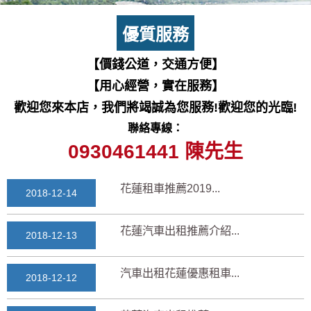
七星潭風景區美景介紹...
2018-03-15
優質服務
三日遊景點行程規劃景...
【價錢公道，交通方便】
2018-03-13
【用心經營，實在服務】
花蓮自由行自助行程
歡迎您來本店，我們將竭誠為您服務!歡迎您的光臨!
2018-03-12
聯絡專線：
通水管後排水變快？背...
0930461441 陳先生
2025-11-17
花蓮租車推薦2019...
2018-12-14
花蓮汽車出租推薦介紹...
2018-12-13
汽車出租花蓮優惠租車...
2018-12-12