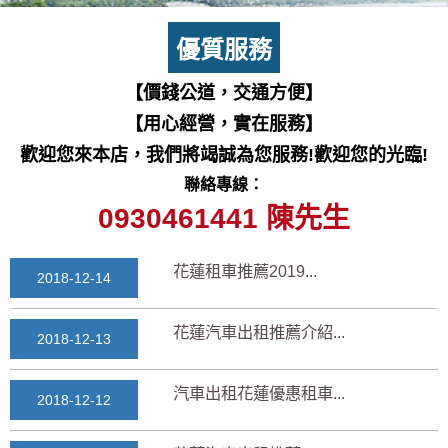
七星潭風景區美景介紹...
2018-03-15
優質服務
三日遊景點行程規劃景...
【價錢公道，交通方便】
2018-03-13
【用心經營，實在服務】
花蓮自由行自助行程
歡迎您來本店，我們將竭誠為您服務!歡迎您的光臨!
2018-03-12
聯絡專線：
通水管後排水變快？背...
0930461441 陳先生
2025-11-17
花蓮租車推薦2019...
2018-12-14
花蓮汽車出租推薦介紹...
2018-12-13
汽車出租花蓮優惠租車...
2018-12-12