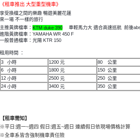
《租車推出 大型重型機車》
享受換檔之間的樂趣 暢遊美麗花蓮
來一場 不一樣的旅行
主推黃牌檔車：
車輕馬力大 適合高速巡航 前後ab
KTM duke 390
進階黃牌檔車：YAMAHA WR 450 F
一般普通檔車：光陽 KTR 150
租用時間 ：
3 小時
1200 元
80 公里
6
1800
150
小時
元
公里
12
2500
250
小時
元
公里
24
3400
350
小時
元
公里
【租車需知】
※平日:週一~週四 假日:週五~週日 連續假日依現場價格計算
※全車系皆含強制機車責任險