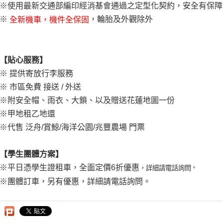
※使用最新交通部編印經消基會通過之定型化契約，安全有保障
※
，輪胎及外觀除外
全新機車，機件全保固
【貼心服務】
※ 提供寄放行李服務
※ 市區免費 接送 / 外送
※附安全帽、雨衣、大鎖、以及贈送花蓮地圖一份
※甲地租乙地還
※代售 泛舟/賞鯨/海洋公園/兆豐農場 門票
【學生團體方案】
※平日憑學生證租車，全面定價6折優惠
，詳細請電話詢問
。
※團體訂車，另有優惠，詳細請電話詢問。