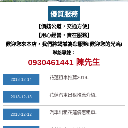
七星潭風景區美景介紹...
2018-03-15
優質服務
三日遊景點行程規劃景...
【價錢公道，交通方便】
2018-03-13
【用心經營，實在服務】
花蓮自由行自助行程
歡迎您來本店，我們將竭誠為您服務!歡迎您的光臨!
2018-03-12
聯絡專線：
通水管後排水變快？背...
0930461441 陳先生
2025-11-17
花蓮租車推薦2019...
2018-12-14
花蓮汽車出租推薦介紹...
2018-12-13
汽車出租花蓮優惠租車...
2018-12-12