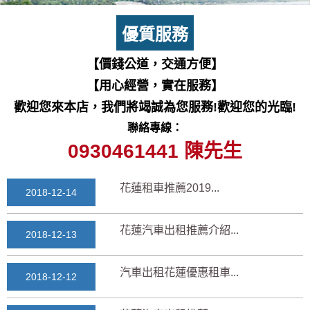
七星潭風景區美景介紹...
2018-03-15
優質服務
三日遊景點行程規劃景...
【價錢公道，交通方便】
2018-03-13
【用心經營，實在服務】
花蓮自由行自助行程
歡迎您來本店，我們將竭誠為您服務!歡迎您的光臨!
2018-03-12
聯絡專線：
通水管後排水變快？背...
0930461441 陳先生
2025-11-17
花蓮租車推薦2019...
2018-12-14
花蓮汽車出租推薦介紹...
2018-12-13
汽車出租花蓮優惠租車...
2018-12-12