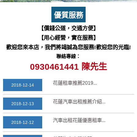
七星潭風景區美景介紹...
2018-03-15
優質服務
三日遊景點行程規劃景...
【價錢公道，交通方便】
2018-03-13
【用心經營，實在服務】
花蓮自由行自助行程
歡迎您來本店，我們將竭誠為您服務!歡迎您的光臨!
2018-03-12
聯絡專線：
通水管後排水變快？背...
0930461441 陳先生
2025-11-17
花蓮租車推薦2019...
2018-12-14
花蓮汽車出租推薦介紹...
2018-12-13
汽車出租花蓮優惠租車...
2018-12-12