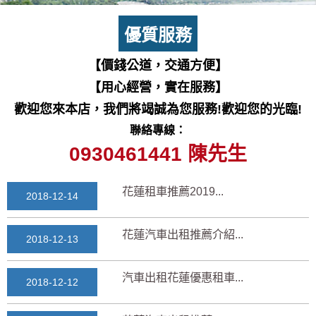
七星潭風景區美景介紹...
2018-03-15
優質服務
三日遊景點行程規劃景...
【價錢公道，交通方便】
2018-03-13
【用心經營，實在服務】
花蓮自由行自助行程
歡迎您來本店，我們將竭誠為您服務!歡迎您的光臨!
2018-03-12
聯絡專線：
通水管後排水變快？背...
0930461441 陳先生
2025-11-17
花蓮租車推薦2019...
2018-12-14
花蓮汽車出租推薦介紹...
2018-12-13
汽車出租花蓮優惠租車...
2018-12-12