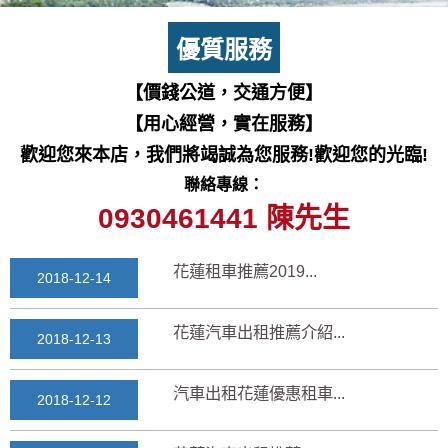
七星潭風景區美景介紹...
2018-03-15
優質服務
三日遊景點行程規劃景...
【價錢公道，交通方便】
2018-03-13
【用心經營，實在服務】
花蓮自由行自助行程
歡迎您來本店，我們將竭誠為您服務!歡迎您的光臨!
2018-03-12
聯絡專線：
通水管後排水變快？背...
0930461441 陳先生
2025-11-17
花蓮租車推薦2019...
2018-12-14
花蓮汽車出租推薦介紹...
2018-12-13
汽車出租花蓮優惠租車...
2018-12-12