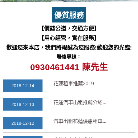
七星潭風景區美景介紹...
2018-03-15
優質服務
三日遊景點行程規劃景...
【價錢公道，交通方便】
2018-03-13
【用心經營，實在服務】
花蓮自由行自助行程
歡迎您來本店，我們將竭誠為您服務!歡迎您的光臨!
2018-03-12
聯絡專線：
通水管後排水變快？背...
0930461441 陳先生
2025-11-17
花蓮租車推薦2019...
2018-12-14
花蓮汽車出租推薦介紹...
2018-12-13
汽車出租花蓮優惠租車...
2018-12-12