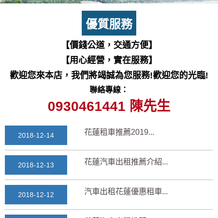
七星潭風景區美景介紹...
2018-03-15
優質服務
三日遊景點行程規劃景...
【價錢公道，交通方便】
2018-03-13
【用心經營，實在服務】
花蓮自由行自助行程
歡迎您來本店，我們將竭誠為您服務!歡迎您的光臨!
2018-03-12
聯絡專線：
通水管後排水變快？背...
0930461441 陳先生
2025-11-17
花蓮租車推薦2019...
2018-12-14
花蓮汽車出租推薦介紹...
2018-12-13
汽車出租花蓮優惠租車...
2018-12-12