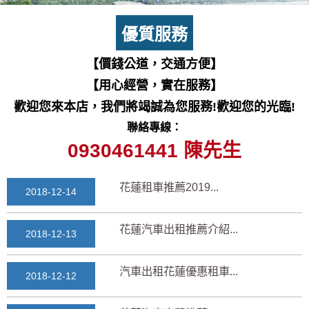
七星潭風景區美景介紹...
2018-03-15
優質服務
三日遊景點行程規劃景...
【價錢公道，交通方便】
2018-03-13
【用心經營，實在服務】
花蓮自由行自助行程
歡迎您來本店，我們將竭誠為您服務!歡迎您的光臨!
2018-03-12
聯絡專線：
通水管後排水變快？背...
0930461441 陳先生
2025-11-17
花蓮租車推薦2019...
2018-12-14
花蓮汽車出租推薦介紹...
2018-12-13
汽車出租花蓮優惠租車...
2018-12-12