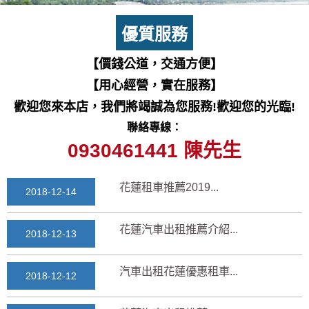
七星潭風景區美景介紹...
2018-03-15
優質服務
三日遊景點行程規劃景...
【價錢公道，交通方便】
2018-03-13
【用心經營，實在服務】
花蓮自由行自助行程
歡迎您來本店，我們將竭誠為您服務!歡迎您的光臨!
2018-03-12
聯絡專線：
通水管後排水變快？背...
0930461441 陳先生
2025-11-17
花蓮租車推薦2019...
2018-12-14
花蓮汽車出租推薦介紹...
2018-12-13
汽車出租花蓮優惠租車...
2018-12-12