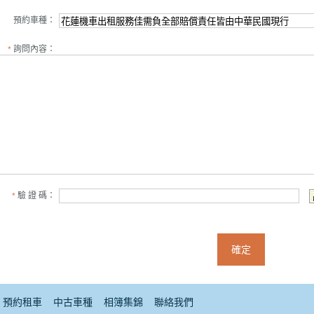
預約車種：
詢問內容：
*
驗 證 碼：
*
確定
預約租車
中古車種
相簿集錦
聯絡我們