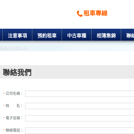
花蓮機車出租價格
租車專線
親愛的顧客:
我們將於收到您寶貴
注意事項
預約租車
中古車種
相簿集錦
聯
若您有即時性的
訂車專線：
我們將竭誠為您
租車公司
聯絡我們
地址: /
信箱:seo@appseo
公司名稱：
*
姓 名：
*
電子信箱：
*
聯絡電話：
*